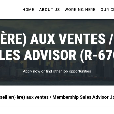
HOME
ABOUT US
WORKING HERE
OUR C
-ÈRE) AUX VENTES 
LES ADVISOR (R-67
Apply now
or
find other job opportunities
seiller(-ère) aux ventes / Membership Sales Advisor J