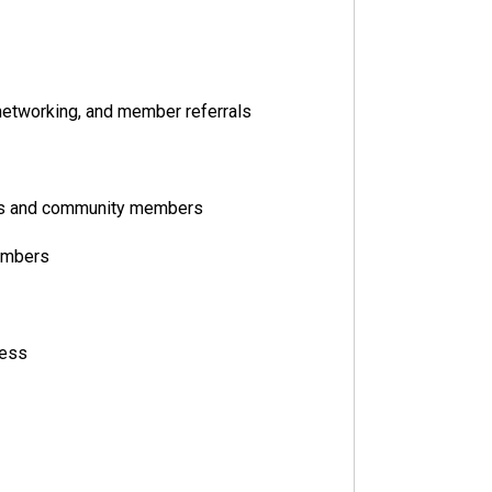
networking, and member referrals
ons and community members
members
cess