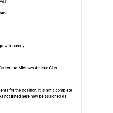
ives
ward
growth journey
 Careers At Midtown Athletic Club
nts for the position. It is not a complete
ies not listed here may be assigned as