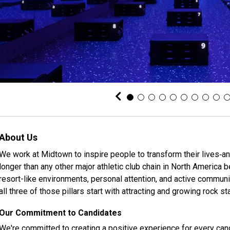
About Us
We work at Midtown to inspire people to transform their lives‐a
longer than any other major athletic club chain in North America
resort-like environments, personal attention, and active communi
all three of those pillars start with attracting and growing rock st
Our Commitment to Candidates
We're committed to creating a positive experience for every can